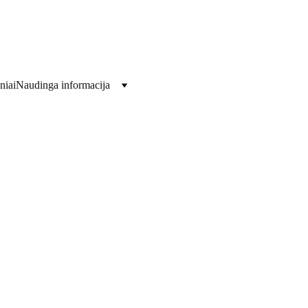
Viskas jūsų šventėms!!!
niai
Naudinga informacija