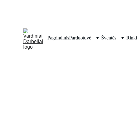
Pagrindinis
Parduotuvė
Šventės
Rinki