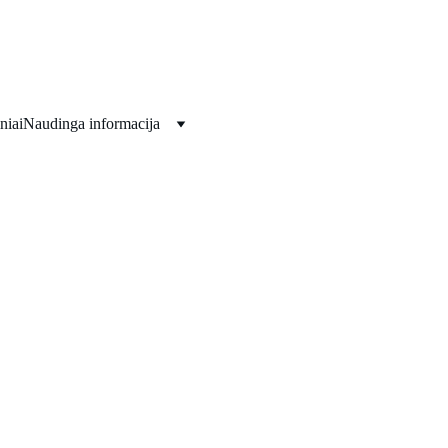
Viskas jūsų šventėms!!!
niai
Naudinga informacija