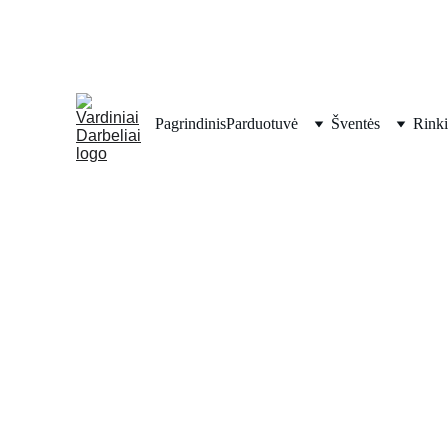
Pagrindinis
Parduotuvė
Šventės
Rinki