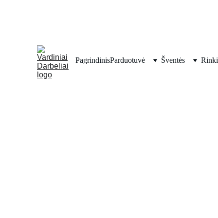
Pagrindinis
Parduotuvė
Šventės
Rinki