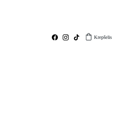
Krepšelis
Nutrinamos pažadų kortelės Žalias angeliukas