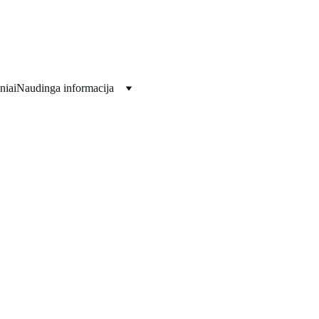
Viskas jūsų šventėms!!!
niai
Naudinga informacija