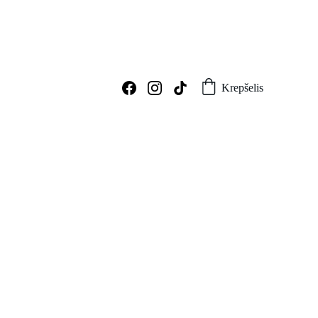
Krepšelis
Graviruotas tušinukas „Sėkmės“