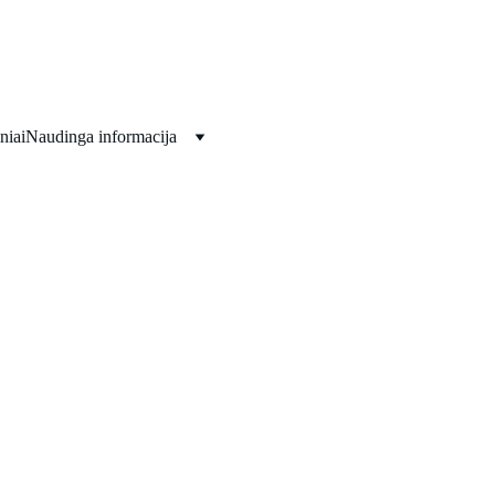
Viskas jūsų šventėms!!!
niai
Naudinga informacija