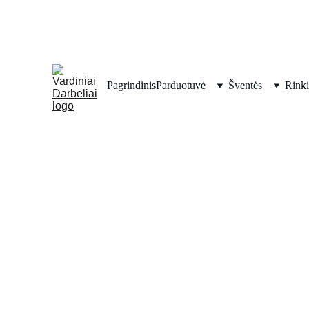
Pagrindinis
Parduotuvė
Šventės
Rinki