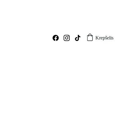
Krepšelis
Graviruotas puodelis „TĖTIS“