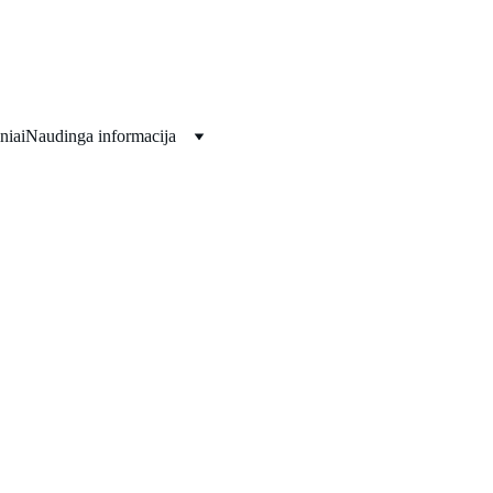
Viskas jūsų šventėms!!!
niai
Naudinga informacija