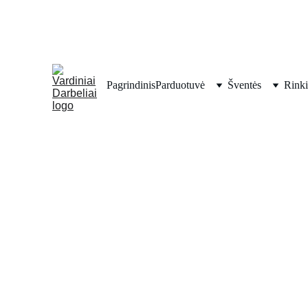
Pagrindinis
Parduotuvė
Šventės
Rinki