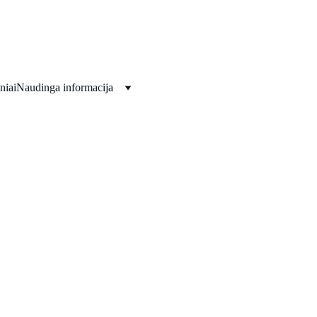
Viskas jūsų šventėms!!!
niai
Naudinga informacija