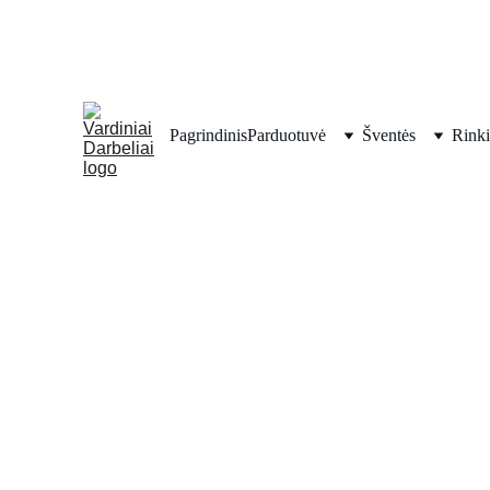
Pagrindinis
Parduotuvė
Šventės
Rinki