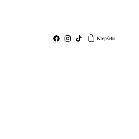
Krepšelis
Dovanų rinkinys „Tėčiui - bbq karaliui“